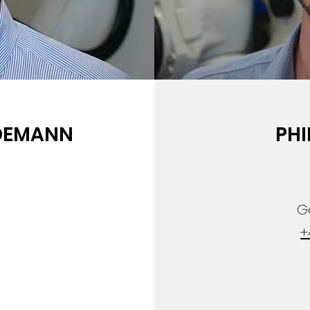
NDEMANN
PHI
G
+